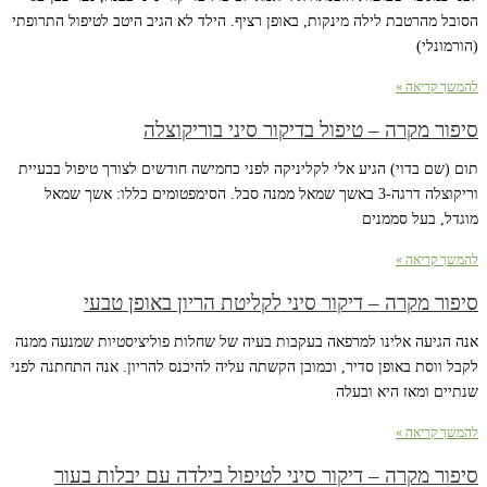
הסובל מהרטבת לילה מינקות, באופן רציף. הילד לא הגיב היטב לטיפול התרופתי
(הורמונלי)
להמשך קריאה »
סיפור מקרה – טיפול בדיקור סיני בוריקוצלה
תום (שם בדוי) הגיע אלי לקליניקה לפני כחמישה חודשים לצורך טיפול בבעיית
וריקוצלה דרגה-3 באשך שמאל ממנה סבל. הסימפטומים כללו: אשך שמאל
מוגדל, בעל סממנים
להמשך קריאה »
סיפור מקרה – דיקור סיני לקליטת הריון באופן טבעי
אנה הגיעה אלינו למרפאה בעקבות בעיה של שחלות פוליציסטיות שמנעה ממנה
לקבל ווסת באופן סדיר, וכמובן הקשתה עליה להיכנס להריון. אנה התחתנה לפני
שנתיים ומאז היא ובעלה
להמשך קריאה »
סיפור מקרה – דיקור סיני לטיפול בילדה עם יבלות בעור