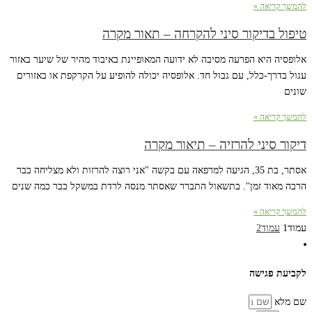
להמשך קריאה »
טיפול בדיקור סיני להקרחה – תאור מקרה
אלופסיה היא הפרעה מסיבה לא ידועה המאופיינת באיבוד מהיר של שיער באזור
עגול בדרך-כלל, עם גבול חד. אלופסיה יכולה להופיע על הקרקפת או באזורים
שונים
להמשך קריאה »
דיקור סיני להרזיה – תיאור מקרה
אסתר, בת 35, הגיעה למרפאה עם בקשה "אני רוצה להרזות ולא מצליחה כבר
הרבה מאוד זמן". בתשאול התברר שאסתר מנסה לרדת במשקל כבר כמה שנים
להמשך קריאה »
עמוד
1
עמוד
2
לקביעת פגישה
שם מלא