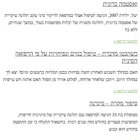
ואסטמה כרונית
יעל, ילידת 2007, הגיעה לטיפול אצלי במרפאה לדיקור סיני עקב תלונה עיקרית
של אסטמה כרונית, ותלונה משנית של יבלות מפושטות בעור, במשך שנתיים,
ללא כל
להמשך קריאה »
כשהבטן מדברת – טיפול בגזים ונפיחויות על פי הרפואה
הסינית
האם במהלך השבוע האחרון חשת נפיחות בבטן המלווה ברעשים וגזים? יצא לך
במהלך היום, ויתכן שלאחר ארוחה, לפלוט אוויר מן הפה? האם את/ה חש עייפות
להמשך קריאה »
סיפור מקרה – מיגרנה
מטופלת בת 33 הגיעה למרפאה עם תלונה עיקרית של מיגרנות חריפות,
המופיעות פעמיים בחודש מזה שנים רבות. בתשאול התגלה כי זמן ההופעה
בחודש הוא קבוע