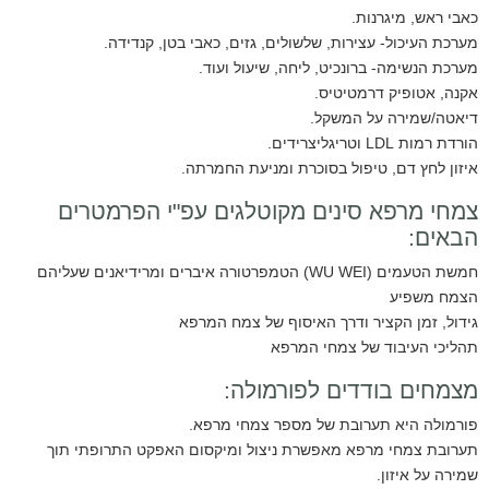
כאבי ראש, מיגרנות.
מערכת העיכול- עצירות, שלשולים, גזים, כאבי בטן, קנדידה.
מערכת הנשימה- ברונכיט, ליחה, שיעול ועוד.
אקנה, אטופיק דרמטיטיס.
דיאטה/שמירה על המשקל.
הורדת רמות LDL וטריגליצרידים.
איזון לחץ דם, טיפול בסוכרת ומניעת החמרתה.
צמחי מרפא סינים מקוטלגים עפ"י הפרמטרים
הבאים:
חמשת הטעמים (WU WEI) הטמפרטורה איברים ומרידיאנים שעליהם
הצמח משפיע
גידול, זמן הקציר ודרך האיסוף של צמח המרפא
תהליכי העיבוד של צמחי המרפא
מצמחים בודדים לפורמולה:
פורמולה היא תערובת של מספר צמחי מרפא.
תערובת צמחי מרפא מאפשרת ניצול ומיקסום האפקט התרופתי תוך
שמירה על איזון.