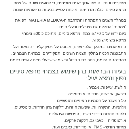
מחקרים וניסיון טיפול ארוך שנים מוכיחים, כי לסוגים שונים של צמחי
מרפא סינים יכולת מדהימה ומוכחת לסייע בבעיות בריאותיות שונות.
במהלך השנים התפתחה והתרחבה ה-MATERIA MEDICA, רפואת
'צמחים' הכוללת גם מינרלים ובעלי חיים.
כיום ידוע על כ-5770 צמחי מרפא סיניים, מתוכם כ 500 צימחי
מרפא בשימוש נפוץ.
הידע שנצבר במהלך אלפי שנים, מבוסס על ניסיון קליני רב מאוד ועל
התבוננות חכמה בחלקי הצמח השונים ותפקידיהם, במראה הצמחים,
בהתנהגות הצמח, בסביבת הגידול ובשימוש שבעלי חיים עושים בצמח.
בעיות הבריאות בהן שימוש בצמחי מרפא סיניים
נפוץ ונמצא יעיל:
חולשה, עייפות, אנמיה.
דיכאון, אי שקט, חרדות, אינסומניה.
גיל המעבר על תסמיניו הפיזיים והנפשיים.
אלרגיות, התקררויות, שפעות חוזרות, דלקות גרון חוזרות, סינוסיטיס.
דלקות חוזרות בדרכי השתן, הפרשות וגינאליות.
אורטופדיה – כאבי גב, דלקות פרקים.
מחזור חודשי- PMS, אי סדירות, כאבים ועוד.