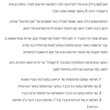
תום (שם בדוי) הגיע אלי לקליניקה לפני כחמישה חודשים לצורך טיפול בבעיית
וריקוצלה דרגה-3 באשך שמאל ממנה סבל.
הסימפטומים כללו: אשך שמאל מוגדל, בעל סממנים של "שק תולעים" אופייני,
וכאב בינוני לאורך היום, עם התקפי כאבים חדים המגיעים מדי פעם.
באבחון שערכתי התברר כי תום החל לסבול מוריקוצלה עקב שירות צבאי מאמץ, בו
עבר טראומה באזור הבטן החתונה ונאלץ לצאת מן היחידה בה שרת.
לאחר תקופה של מספר חודשים הגיע אלי תום לראשונה לטיפולים.
כאשר בוחנים את הפתולוגיה המכונה "וריקוצלה" על-פי הרפואה הסינית, ניתן
לסווג כמה אבחנות מבדלות בסיסיות למצב:
חולשה עמוקה וסיסטמית של יין ויאנג במערכות הגוף השונות
קור וחולשה במערכת הכבד, בעיקר עם חסימה באזור הגניטליה
קור ולחות במערכת הכבד המשפיעה על חסימת ערוץ הכבד
חולשת יין של הכליות והכבד (בד"כ חולשת הכבד הינה ע"ב חולשת
הכליות)