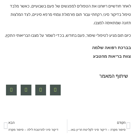
לאחר חודשיים ריווחנו את הטפולים למפגשים של פעם בשבועיים, כאשר מלבד
טיפול בדיקור סיני, רקחתי עבור תום פורמולת צמחי מרפא סיניים, לצד המלצות
תזונה שמתאימה למצבו.
כיום תום מגיע לטיפולי שימור, פעם בחודש, בכדי לשמור על מצבו הבריאותי התקין.
בברכת רפואה שלמה
צוות בריאות מהטבע
שיתוף המאמר
הקודם
הבא
סיפור מקרה – דיקור סיני לקליטת הריון באופן טבעי
דיקור סיני להרטבת לילה – סיפור מקרה