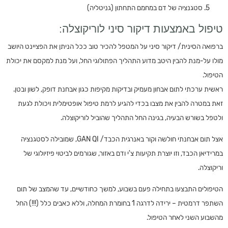
סטגנציה של דם במחמם התחתון (גניטליה)
טיפול באמצעות דיקור סיני לוריקוצלה:
ברפואה הסינית/ דיקור סיני על המטפל להכיר טוב ככל הניתן את הפציינט היושב
מולו על-מנת להבין היטב מדוע התהליך הפתולוגי החל, ועל מנת למקסם את יכולת
הטיפול.
ראשית ערכתי לתום אבחון מעמיק ובדיקות מקיפות כגון אבחנת דופק, לשון ובטן.
זאת במטרה להבין את מצבו בכדי להגיע לרמת טיפול אופטימלית ויכולת לגעת
ולטפל בשורש הבעיה, בגינה החל התהליך שהוביל לוריקוצלה.
אצל תום אבחנתי חולשה וקור באנרגית הכבד/ GAN QI, שמובילה לסטגנציה
במרידיאן הכבד, וזו יוצרת תקיעות צ'י ודם באזור, שגורמים לביטוי פיזיולוגי של
וריקוצלה.
הטיפולים התבצעו בתחילה פעם בשבוע, למשך כחודשיים, עד שהמצב של תום
השתפר דרמטית – ירידה לדרגה 1 בחומרת המחלה, וללא כאבים כלל (!!!) החל
מהשבוע השני לאחר הטיפול.