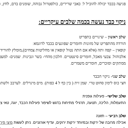
פגיעה בכבד יכולה להוביל ל: כאבי שרירים, כולסטרול גבוהה, שומנים בדם, לחץ, 
ניקוי כבד נעשה בכמה שלבים עיקריים:
שלב ראשון
– שינויים בתפריט
הורדה מהתפריט של מזונות וחומרים שפוגעים בכבד לדוגמא:
קופאין – קפה ותה (אלא אם התה נטול קופאין או מחליטות צמחים),מומלץ להוריד
אלכוהול. צבעי מאכל, חומרים סינטטיים. חלבון מהחי- בשר וגבינות. שמנים- למעט
ממתקים וסוכרים, חומרים משמרים.
שלב שני-
ניקוי הכבד
חצי כוס לימון סחוט טרי. שמן זית ( בין כף ל 4 כפות). מים מינרלים. לערבב ולשתות כל בוקר על קיבה ריקה. ניתן להוסיף גם שן שום כתוש וחתיכת ג'ינג'ר טרי כתוש (לא חובה).
שלב שלישי
– פעילות גופנית
התעמלות, הליכה, תנועה, תרגילי מתיחות בדגש לשיפור פעילות הכבד, יוגה, טאי צ
שלב רביעי
– תזונה
אכילה מרובה של ירקות ובמיוחד ירקות ירוקים, עדיף אורגניים. ניתן לעשות
מיצי פירו