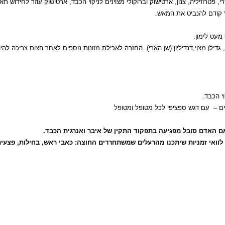
י, פטרוזיליה, צנון, ארטישוק וברוקולי מצוינים לניקוי הכבד, ארטישוק עוזר לחידוש תאי
ץ קודם להנביט את המאש.
מעט לימון.
גדילן מצוי,דנדיליון (שן הארי). החזרה לאכילת מזונות נוספים לאחר הצום צריכה להי
י הכבד.
חים – עם דגש ספציפי לכל מטופל ומטופל
ד אם האדם סובל מפגיעה בתפקוד התקין של איבר ואנרגית הכבד.
לוואי זמניות שיתכנו מהרעלים שמשתחררים החוצה: כאבי ראש, בחילות, פצעים