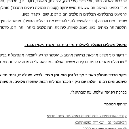
להרבות לאכול- חסה, עלי בייבי (עלי סלק, עלי צנון, מנגולד, רוקט וכו'), מלפפון ,סלר
אורז בסמטי בשילוב עם שעועית מאש ירוקה (קטנייה המנקה רעלים מהכבד) מומל
להמעיט בתבלינים- תבלינים מומלצים הם כורכום, שום, ג'ינג'ר וכמון.
שתייה- מים והרבה (בכדי לאפשר לגוף להפריש את הרעלים החוצה)- אפשר להוסיף 
חליטות תה צמחים, כגון: נענע, לואיזה, לימונית. המומלצים ביותר- תה ירוק, סרפד, 
טיפול משלים מומלץ ליעילות מירבית בדיאטת ניקוי הכבד:
* דיקור סיני אצלנו מרפאת בריאות מהטבע, יאפשר להגיע לתוצאה מקסימלית בניקו
* פורמולת צמחים סינית ברקיחה אישית, אצלנו במרפאה ע"י מומחה לרקיחת צמ
ניקוי הכבד מומלץ באביב אך כל זמן הוא זמן מצויין לבצע פעולה זו, ובמיוח
סימפטומים רבים ייעלמו עם ניקוי הכבד ומחלות רבות ישתפרו פלאים.
תופעות 
בברכת רפואה שלמה, עוז שבתיאלי.
שיתוף המאמר
קודם
הקודם
טיפול בסינוסיטיס באמצעות צמחי מרפא
הבא
כאבי גב – שאלות נפוצות
הבא