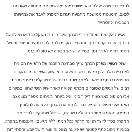
לטפל בו בצורה יעילה הוא פשוט נמנע מלעשות את התנועה שגורמת
לכאב. הימנעות ממושכת מתנועה תגרום למפרק לאבד את גמישותו
הטבעית ולהסתייד.
– פגיעה אקוטית באחד מגידי הכתף עקב הרמת משקל כבד או נפילה על
הכתף, או פריקת הכתף. זהו מצב מקדים להגבלה בתנועה והיווצרות של
הסתיידויות לאורך זמן, במידה ושורש הבעיה לא טופלה בזמן.
–
שוק רגשי:
מפרק הכתף שייך מבחינת ההבנה של הרפואה הסינית
לאנרגיית הלב. לכן פגיעה רגשית אקוטית או שוק רגשי יגרמו במקרים
מסוימים לכתף קפואה. לאורך שנים רבות של נסיון קליני ראיתי מקרים
רבים של אנשים שסובלים מכתף קפואה לאחר שוק רגשי שחוו. במקרים
אלו הטיפול באמצעות דיקור סיני יעיל ביותר ולעיתים מספר מצומצם
מאוד של טיפולים יספיק בכדי לרפא את הכתף הקפואה לחלוטין.
במפרקי הגוף ובמיוחד בגדולים שבהם, יש נוזל שתפקידו לסכך את
המפרק בכדי לייצר תנועה חלקה ככל הניתן ללא מגע בין העצמות במפרק.
בבעיות מסוג כתף קפואה יש פגיעה בנוזל והיווצרות של יובש והסתיידות