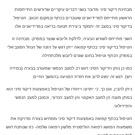
מבחינת דיקור סיני מדובר בשני דברים עיקריים שדורשים התייחסות:
הראשון מתייחס למרידיאנים שעוברים בכתף ובמקום הכאב. הטיפול
בדיקור סיני במצב זה יתמקד ביצירת תנועה בריאה במרידיאנים אלו.
השני מתייחס לשורש הבעיה, לדלקת וליובש שנצר במפרק- מבחינה זו
הטיפול בדיקור סיני בכתף קפואה ייתן דגש על הזנה של הנוזל הסונביאלי
במפרק הכתף וטיפול בחום שגרם ליובש מלכתחילה.
כמו כן נותן הדיקור הסיני דגש רב למצב הנפשי שמעורב בבעיה (במידה
ויש). דגש זה ימנע לרוב את חזרת הפגיעה בהמשך החיים.
ניתן להבין, אם כך, כי יתרונו וייחודו של הטיפול באמצעות דיקור סיני הוא
במתן מענה הן למצב האקוטי והן למצב הכרוני, וכמובן למצב הנפשי
והפיזיולוגי.
הטיפול בכתף קפואה באמצעות דיקור סיני ממחיש בצורה מדויקת את
משמעות המושג רפואה הוליסטית מלשון רפואה שלמה- כזו שנותנת דגש