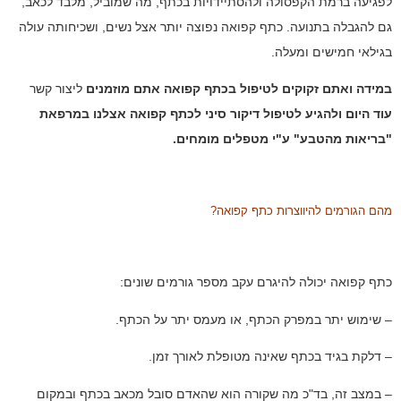
לפגיעה ברמת הקפסולה ולהסתיידויות בכתף, מה שמוביל, מלבד לכאב,
גם להגבלה בתנועה. כתף קפואה נפוצה יותר אצל נשים, ושכיחותה עולה
בגילאי חמישים ומעלה.
במידה ואתם זקוקים לטיפול בכתף קפואה אתם מוזמנים
ליצור קשר
עוד היום ולהגיע לטיפול דיקור סיני לכתף קפואה אצלנו במרפאת
"בריאות מהטבע" ע"י מטפלים מומחים.
מהם הגורמים להיווצרות כתף קפואה?
כתף קפואה יכולה להיגרם עקב מספר גורמים שונים:
– שימוש יתר במפרק הכתף, או מעמס יתר על הכתף.
– דלקת בגיד בכתף שאינה מטופלת לאורך זמן.
– במצב זה, בד"כ מה שקורה הוא שהאדם סובל מכאב בכתף ובמקום