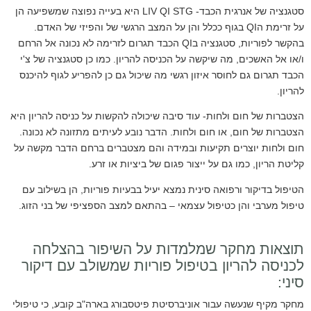
סטגנציה של אנרגית הכבד- LIV QI STG היא בעייה נפוצה שמשפיעה הן
על זרימת הQI בגוף ככלל והן על המצב הרגשי של והפיזי של האדם.
בהקשר לפוריות, סטגנציה בQI הכבד תגרום לזרימה לא נכונה אל הרחם
ו/או אל האשכים, מה שיקשה על הכניסה להריון. כמו כן סטגנציה של צ'י
הכבד תגרום גם לחוסר איזון רגשי מה שיכול גם כן להפריע לגוף להיכנס
להריון.
הצטברות של חום ולחות- עוד סיבה שיכולה להקשות על כניסה להריון היא
הצטברות של חום, או חום ולחות. הדבר נובע לעיתים מתזונה לא נכונה.
חום ולחות יוצרים תקיעות ובמידה והם מצטברים ברחם הדבר מקשה על
קליטת הריון, כמו גם על ייצור פגום של ביציות או זרע.
הטיפול בדיקור ורפואה סינית נמצא יעיל בבעיות פוריות
, הן בשילוב עם
טיפול מערבי והן כטיפול עצמאי – בהתאם למצב הספציפי של בני הזוג.
תוצאות מחקר שמלמדות על השיפור בהצלחה
לכניסה להריון בטיפול פוריות שמשולב עם דיקור
סיני:
מחקר מקיף שנעשה עבור אוניברסיטת פיטסבורג בארה"ב קובע, כי טיפולי