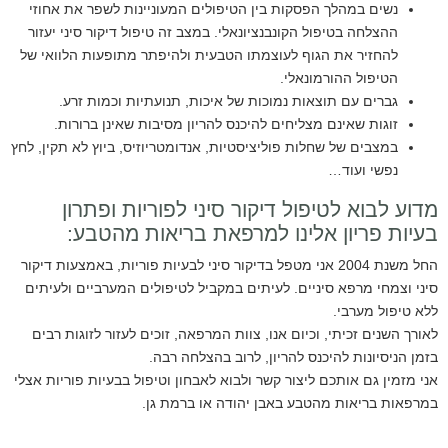
נשים במהלך הפסקות בין הטיפולים המעוניינות לשפר את אחוזי
ההצלחה בטיפול הקונבנציונאלי. במצב זה טיפול דיקור סיני יעזור
להחזיר את הגוף לעוצמתו הטבעית ולהיפתר מתופעות הלוואי של
הטיפול ההורמונאלי.
גברים עם תוצאות נמוכות של איכות, תנועתיות וכמות זרע.
זוגות שאינם מצליחים להיכנס להריון מסיבות שאינן ברורות.
במצבים של שחלות פוליציסטיות, אנדומטריוזיס, ביוץ לא תקין, לחץ
נפשי ועוד…
מדוע לבוא לטיפול דיקור סיני לפוריות ופתרון
בעיות פריון אלינו למרפאת בריאות מהטבע:
החל משנת 2004 אני מטפל בדיקור סיני לבעיות פוריות, באמצעות דיקור
סיני וצמחי מרפא סיניים. לעיתים במקביל לטיפולים המערביים ולעיתים
ללא טיפול מערבי.
לאורך השנים זכיתי, וכיום אנו, צוות המרפאה, זוכים לעזור לזוגות רבים
בזמן הניסיונות להיכנס להריון, לרוב בהצלחה רבה.
אני מזמין גם אותכם
ליצור קשר
ולבוא לאבחון וטיפול בבעיות פוריות אצלי
במרפאות בריאות מהטבע באבן יהודה או ברמת גן.