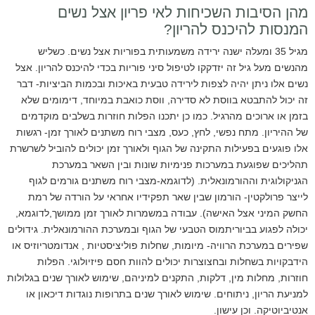
מהן הסיבות השכיחות לאי פריון אצל נשים
המנסות להיכנס להריון?
מגיל 35 ומעלה ישנה ירידה משמעותית בפוריות אצל נשים. כשליש
מהנשים מעל גיל זה יזדקקו לטיפול סיני פוריות בכדי להיכנס להריון. אצל
נשים אלו ניתן יהיה לצפות לירידה טבעית באיכות ובכמות הביציות- דבר
זה יכול להתבטא בווסת לא סדירה, ווסת כואבת במיוחד, דימומים שלא
בזמן או ארוכים מהרגיל. כמו כן יתכנו הפלות חוזרות בשלבים מוקדמים
של ההיריון. מתח נפשי, לחץ, כעס, מצבי רוח משתנים לאורך זמן- רגשות
אלו פוגעים בפעילות התקינה של הגוף ולאורך זמן יכולים להוביל לשרשרת
תהליכים שפוגעת במערכות פנימיות שונות ובין השאר במערכת
הגניקולוגית וההורמונאלית. (לדוגמא-מצבי רוח משתנים גורמים לגוף
לייצר פרולקטין- הורמון שבין שאר תפקידיו אחראי על הורדה של רמת
החשק המיני אצל האישה). עבודה במשמרות לאורך זמן ממושך,לדוגמא,
יכולה לפגוע בביוריתמוס הטבעי של הגוף ובמערכת ההורמונאלית. גידולים
שפירים במערכת הרוויה- מיומות, שחלות פוליציסטיות , אנדומטריוזיס או
הידבקויות בשחלות ובחצוצרות יכולים להוות חסם פיזיולוגי. הפלות
חוזרות, מחלות מין, דלקות, התקנים למיניהם, שימוש לאורך שנים בגלולות
למניעת הריון, ניתוחים. שימוש לאורך שנים בתרופות נוגדות דיכאון או
אנטיביוטיקה. וכן עישון.