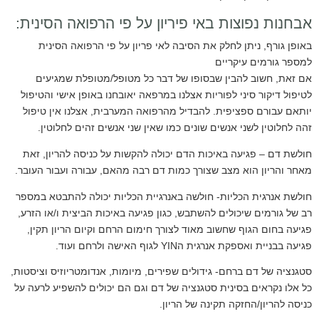
אבחנות נפוצות באי פיריון על פי הרפואה הסינית:
באופן גורף, ניתן לחלק את הסיבה לאי פריון על פי הרפואה הסינית
למספר גורמים עיקריים
אם זאת, חשוב להבין שבסופו של דבר כל מטופל/מטופלת שמגיעים
לטיפול דיקור סיני לפוריות אצלנו במרפאה יאובחנו באופן אישי והטיפול
יותאם עבורם ספציפית. להבדיל מהרפואה המערבית, אצלנו אין טיפול
זהה לחלוטין לשני אנשים שונים כמו שאין שני אנשים זהים לחלוטין.
חולשת דם – פגיעה באיכות הדם יכולה להקשות על כניסה להריון, זאת
מאחר והריון הוא מצב שצורך כמות דם רבה מהאם, עבורה ועבור העובר.
חולשת אנרגית הכליות- חולשה באנרגיית הכליות יכולה להתבטא במספר
רב של גורמים שיכולים להשתבש, כגון פגיעה באיכות הביצית ו/או הזרע,
פגיעה בחום הגוף שחשוב מאוד לצורך חימום הרחם וקיום הריון תקין,
פגיעה בבניית ואספקת אנרגית הYIN לגוף האישה ולרחם ועוד.
סטגנציה של דם ברחם- גידולים שפירים, מיומות, אנדומטריוזיס וציסטות,
כל אלו נקראים בסינית סטגנציה של דם וגם הם יכולים להשפיע לרעה על
כניסה להריון/החזקה תקינה של הריון.