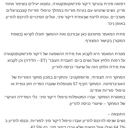
רפואה סינית ובעיקר דיקור סיני/אקופנקטורה, נמצאו יעילים בשיפור אחוזי
פריון. נשים שהגיעו עם בעיות פוריות במהלך טיפולי פוריות קונבנציונלים
מערביים, נוכחו לדעת שבעזרת דיקור סיני, עולים הסיכויים להיכנס להריון
באופן ניכר.
פתיח המאמר מתורגם כאן עבורכם ואת ההמשך תוכלו לקרוא (בשפת
המקור) בקישור המצורף.
מטרת המאמר היא לקבוע את מידת ההשפעה של דיקור סיני/אקופנקטורה
על רמות הלחץ אצל נשים ביום 'העברת העובר' (ET – הלידה) וכן לקבוע
את מידת הלחץ הזה על שיעורי כניסה להריון.
המחקר היה תצפיתי, פרוספקטיבי והתקיים במכון מחקר הפוריות של
האוניברסיטה. המחקר הקיף 57 מטופלות שעברו הפריה חוץ גופית או
טיפולי פוריות אחרים.
במסגרת המחקר, עברו המטופלות טיפולי דיקור סיני. כלי המדידה העיקרי
של המחקר – שיעורי כניסה להריון.
התוצאה –
נשים שניסו להיכנס להריון ועברו טיפול
דיקור סיני לפוריות
, נכנסו להריון ב
64.7% ואילו אצל הנשים שלא עברו דיקור סיני, רק 42.5%.