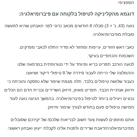
הספציפי.
דוגמא מהקליניקה לטיפול בלקוחה עם פיברומיאלגיה:
נועה (43, נ' + 3) סבלה 8 חודשים מכאב כרוני לפני האבחון שהיא למעשה
סובלת מפיברומיאלגיה.
כאבי ראש חוזרים, עייפות ומחזור לא סדיר התלוו לכאבי מפרקים,
השכמות והכתפיים בעיקר.
לנועה הורכב תפריט בריא ומיוחד על ידי נטורופתית במרפאה שלנו
וההמלצה שלי הייתה לעבור סידרה של 8 טיפולי דיקור ושיאצו.
כעבור שלושה טיפולים בלבד, חלה מגמת שיפור שלא נפסקה והוכיחה כי
חיזוק אנרגיית הכבד, תפריט מאוזן, חיזוק השרירים ובניית הדם הם הכלים
נכונים ויעילים ביותר לטיפול בפיברומיאלגיה. בהמשך הגיעה נועה לעוד
חמישה טיפולים פעם בחודש לצורך שימור וחיזוק.
אתם מוזמנים לעשות צעד חשוב לבריאות שלכם/ של יקירכם שסובלים
מפיברומיאלגיה/דאבת שרירים ולפנות אלינו לקבלת ייעוץ ואבחון ראשוני.