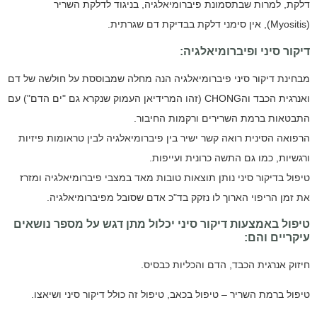
דלקת, למרות שבתסמונת פיברומיאלגיה, בניגוד לדלקת השריר
(
Myositis
), אין סימני דלקת בבדיקת דם שגרתית.
דיקור סיני ופיברומיאלגיה:
מבחינת דיקור סיני פיברומיאלגיה הנה מחלה שמבוססת על חולשה של דם
ואנרגית הכבד וה
CHONG
(זהו המרידיאן העמוק שנקרא גם "ים הדם") עם
התבטאות ברמת השרירים ורקמות החיבור.
הרפואה הסינית רואה קשר ישיר בין פיברומיאלגיה לבין טראומות פיזיות
ורגשיות, כמו גם התשה כרונית ועייפות.
טיפול בדיקור סיני נותן תוצאות טובות מאד במצבי פיברומיאלגיה ומזרז
את זמן הריפוי הארוך לו נזקק בד"כ אדם שסובל מפיברומיאלגיה.
טיפול באמצעות דיקור סיני יכלול מתן דגש על מספר נושאים
עיקריים והם:
חיזוק אנרגית הכבד, הדם והכליות כבסיס.
טיפול ברמת השריר – טיפול בכאב, טיפול זה כולל דיקור סיני ושיאצו.