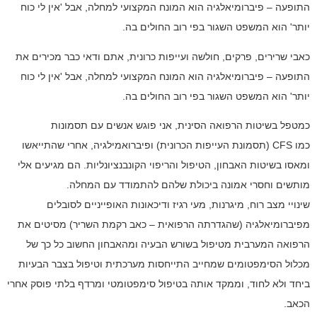
התופעה – פיברומיאלגיה הוא המונח המקצועי למחלה, אבל 'אין לי כוח
יותר' הוא המשפט השגור בפי רוב החולים בה.
כאבי שרירים, פרקים, חולשה ועייפות כרונית, אתם ודאי כבר מכירים את
התופעה – פיברומיאלגיה הוא המונח המקצועי למחלה, אבל 'אין לי כוח
יותר' הוא המשפט השגור בפי רוב החולים בה.
כמטפל בשיטות הרפואה הסינית, אני פוגש אנשים עם תסמונות
כמו
CFS
(תסמונת העייפות הכרונית) ופיברואמילגיה, אחרי שהתייאשו
ומאסו בשיטות האבחון, הטיפול והריפוי הקונבנציונליות. הם מגיעים אלי
מותשים וחסרי אמונה ביכולת שלהם להתמודד עם המחלה.
שינויי מצב רוח, מיגרנות, מעי רגיז ודיכאונות האופייניים לסובלים
מפיברומיאלגיה (שהגדרתה הרפואית – כאב רקמת השריר) מסיטים את
הרפואה המערבית מטיפול בשורש הבעיה ומהאבחון החשוב כל כך של
מכלול הסימפטומים שמחייב התייחסות מערכתית וטיפול בצבר הבעיות
ביחד ולא לחוד, וממקד אותה בטיפול סימפטומטי ומרדף בלתי פוסק אחרי
הכאב.