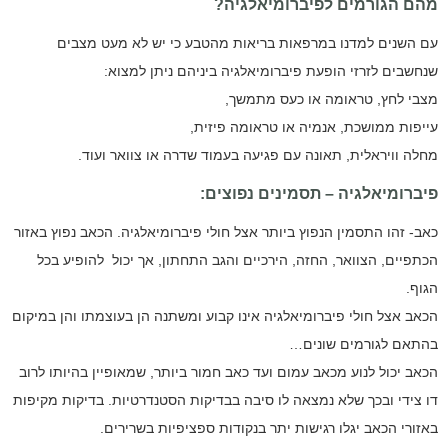
מהם הגורמים לפיברומיאלגיה?
עם השנים למדנו במרפאות בריאות מהטבע כי יש לא מעט מצבים
שנחשבים לזרזי הופעת פיברומיאלגיה ביניהם ניתן למצוא:
מצבי לחץ, טראומה או כעס מתמשך,
עייפות ממושכת, אנמיה או טראומה פיזית,
מחלה וויראלית, תאונה עם פגיעה בעמוד שדרה או צוואר ועוד.
פיברומיאלגיה – תסמינים נפוצים:
כאב- זהו התסמין הנפוץ ביותר אצל חולי פיברומיאלגיה. הכאב נפוץ באזור
הכתפיים, הצוואר, החזה, הירכיים והגב התחתון, אך יכול להופיע בכל
הגוף.
הכאב אצל חולי פיברומיאלגיה אינו קבוע ומשתנה הן בעוצמתו והן במיקום
בהתאם לגורמים שונים…
הכאב יכול לנוע מכאב עמום ועד כאב חמור ביותר, שמאופיין בהיותו לרוב
דו צידי ובכך שלא נמצאה לו סיבה בבדיקות הסטנדרטיות. בדיקות מקיפות
באזורי הכאב יגלו רגישות יתר בנקודות ספציפיות בשרירים.