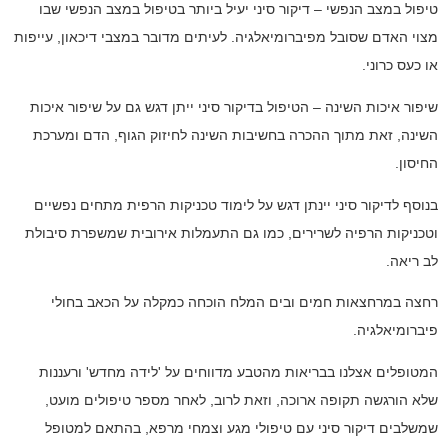
טיפול במצב הנפשי – דיקור סיני יעיל ביותר בטיפול במצב הנפשי שבו
מצוי האדם שסובל מפיברומיאלגיה. לעיתים מדובר במצבי דיכאון, עייפות
או כעס כרוני.
שיפור איכות השינה – הטיפול בדיקור סיני ייתן דגש גם על שיפור איכות
השינה, זאת מתוך ההכרה בחשיבות השינה לחיזוק הגוף, הדם ומערכת
החיסון.
בנוסף לדיקור סיני יינתן דגש על לימוד טכניקות הרפית מתחים נפשיים
וטכניקות הרפיה לשרירים, כמו גם התעמלות אירובית שמשפרת סיבולת
לב ריאה.
רחצה במרחצאות חמים ובים המלח הוכחה כמקלה על הכאב בחולי
פיברומיאלגיה.
המטופלים אצלנו בבריאות מהטבע מדווחים על 'לידה מחדש' ורעננות
שלא הורגשה תקופה ארוכה, וזאת לרוב, לאחר מספר טיפולים מועט,
שמשלבים דיקור סיני עם טיפולי מגע וצמחי מרפא, בהתאם למטופל