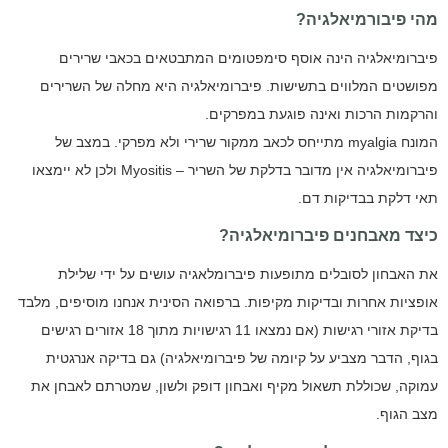
מהי פיבורמיאלגיה?
פיברומיאלגיה הינה אוסף סימפטומים המתבטאים בכאבי שרירים
מפושטים המלווים בתשישות. פיברומיאלגיה היא מחלה של השרירים
והרקמות הרכות ואינה פוגעת במפרקים.
המונח
myalgia
מתייחס לכאב ממקור שרירי ולא מפרקי. במצב של
פיברומיאלגיה אין מדובר בדלקת של השריר –
Myositis
ולכן לא יימצאו
תאי דלקת בבדיקות דם.
כיצד מאבחנים פיברומיאלגיה?
את האבחון לסובלים מתופעות פיברומלאגיה עושים על ידי שלילת
אופציות אחרות ובדיקות מקיפות. ברפואה הסינית אנחנו מוסיפים, מלבד
בדיקת אזורי רגישות (אם נמצאו 11 רגישויות מתוך 18 אזורים רגישים
בגוף, הדבר מצביע על קיומה של פיברומיאלגיה) גם בדיקה אנרגטית
עמוקה, שכוללת תשאול מקיף ואבחון דופק ולשון, שמטרתם לאבחן את
מצב הגוף.