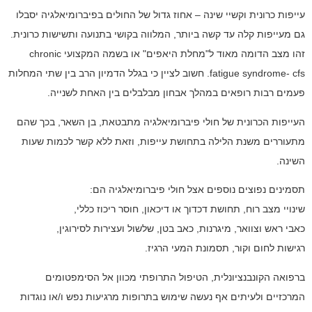
עייפות כרונית וקשיי שינה – אחוז גדול של החולים בפיברומיאלגיה יסבלו
גם מעייפות קלה עד קשה ביותר, המלווה בקושי בתנועה ותשישות כרונית.
זהו מצב הדומה מאוד ל"מחלת היאפים" או בשמה המקצועי
chronic
fatigue syndrome- cfs
. חשוב לציין כי בגלל הדמיון הרב בין שתי המחלות
פעמים רבות רופאים במהלך אבחון מבלבלים בין האחת לשנייה.
העייפות הכרונית של חולי פיברומיאלגיה מתבטאת, בן השאר, בכך שהם
מתעוררים משנת הלילה בתחושת עייפות, וזאת ללא קשר לכמות שעות
השינה.
תסמינים נפוצים נוספים אצל חולי פיברומיאלגיה הם:
שינויי מצב רוח, תחושת דכדוך או דיכאון, חוסר ריכוז כללי,
כאבי ראש וצוואר, מיגרנות, כאב בטן, שלשול ועצירות לסירוגין,
רגישות לחום וקור, תסמונת המעי הרגיז.
ברפואה הקונבנציונלית, הטיפול התרופתי מכוון אל הסימפטומים
המרכזיים ולעיתים אף נעשה שימוש בתרופות מרגיעות נפש ו/או נוגדות