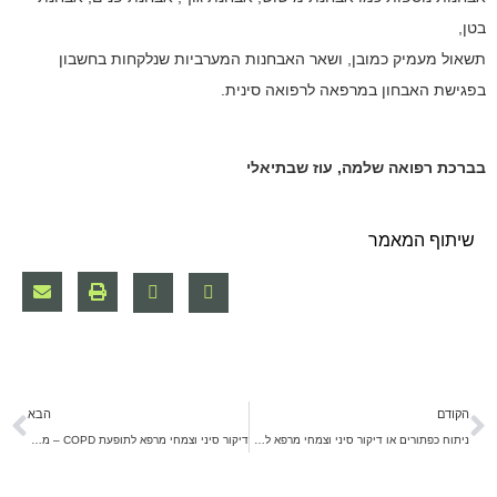
בטן,
תשאול מעמיק כמובן, ושאר האבחנות המערביות שנלקחות בחשבון
בפגישת האבחון במרפאה לרפואה סינית.
בברכת רפואה שלמה, עוז שבתיאלי
שיתוף המאמר
הקודם
הבא
ניתוח כפתורים או דיקור סיני וצמחי מרפא לבעיות נוזלים באוזניים
דיקור סיני וצמחי מרפא לתופעת COPD – מחלת ריאות חסימתית