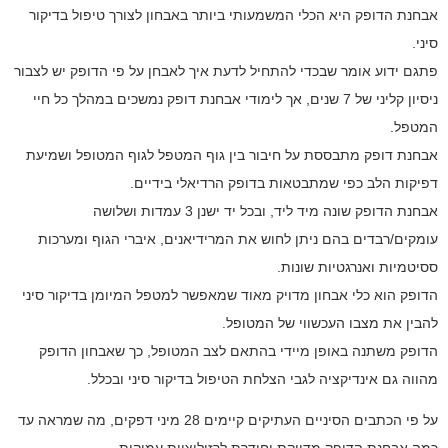
אבחנת הדופק היא הכלי המשמעותי ביותר באבחון לצורך טיפול בדיקור
סיני.
פתגם ידוע אומר שבכדי להתחיל לדעת איך לאבחן על פי הדופק יש לצבור
ניסיון קליני של 7 שנים, אך לימודי אבחנת דופק נמשכים במהלך כל חיי
המטפל.
אבחנת דופק מתבססת על חיבור בין גוף המטפל לגוף המטופל ושמיעת
דפיקות הלב כפי שמתבטאות בדופק הרדיאלי בידיים.
אבחנת הדופק שונה מיד ליד, ובכל יד ישנן 3 עמדות ושלושה
עומקים/רבדים בהם ניתן לחוש את המרידיאנים, איברי הגוף ומערכות
ססיטמיות ואנרגטיות שונות.
הדופק הוא כלי אבחון מדויק מאוד שמאפשר למטפל המיומן בדיקור סיני
להבין את מצבו העכשווי של המטופל.
הדופק משתנה באופן מיידי בהתאם לצב המטופל, כך שאבחון הדופק
מהווה גם אינדיקציה לגבי הצלחת הטיפול בדיקור סיני ובכלל.
על פי הכתבים הסיניים העתיקים קיימים 28 מיני דפקים, מה שמראה עד