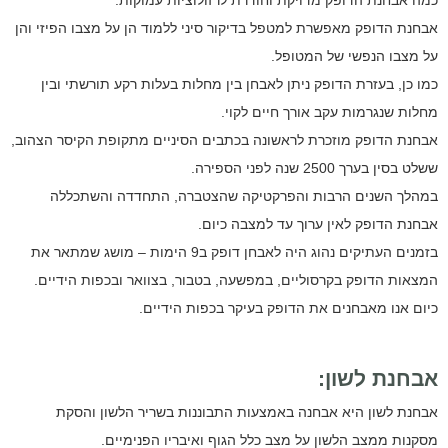
כמה אבחנת הדופק מדויקת וחודרת לרזולוציות עמוקות.
אבחנת הדופק מאפשרת למטפל בדיקור סיני ללמוד הן על מצבו הפיזי והן
על מצבו הנפשי של המטופל.
כמו כן, בעזרת הדופק ניתן לאבחן בין מחלות בעלות רקע תורשתי ובין
מחלות שנגרמות עקב אורך חיים לקוי.
אבחנת הדופק מוזכרת לראשונה בכתבים הסיניים מתקופת הקיסר הצהוב,
ששלט בסין בערך 2500 שנה לפני הספירה.
במהלך השנים הרבות והפרקטיקה שהצטברה, התחדדה והשתכללה
אבחנת הדופק לאין ערוך עד למצבה כיום.
בזמנים העתיקים נהוג היה לאבחן דופק ב9 הימות – מושג שמתאר את
המצאות הדופק בקרסוליים, במפשעה, בטבור, בצוואר ובכפות הידיים.
כיום אנו מאבחנים את הדופק בעיקר בכפות הידיים.
אבחנת לשון:
אבחנת לשון היא אבחנה באמצעות התבוננות בשריר הלשון והסקת
מסקנות ממצב הלשון על מצב כלל הגוף ואיבריו הפנימיים.