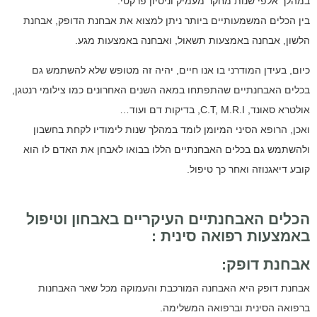
במהלך אלפי שנות מחקר מעמיק וניסיון פרקטי.
בין הכלים המשמעותיים ביותר ניתן למצוא את אבחנת הדופק, אבחנת
הלשון, אבחנה באמצעות תשאול, ואבחנה באמצעות מגע.
כיום, בעידן המודרני בו אנו חיים, יהיה זה מטופש שלא להשתמש גם
בכלים האבחנתיים שהתפתחו במאה השנים האחרונים כמו צילומי רנטגן,
אולטרא סאונד, C.T, M.R.I, בדיקות דם ועוד…
ואכן, הרופא הסיני המיומן לומד במהלך שנות לימודיו לקחת בחשבון
ולהשתמש גם בכלים האבחנתיים הללו בבואו לאבחן את האדם לו הוא
קובע דיאגנוזה ואחר כך טיפול.
הכלים האבחנתיים העיקריים באבחון וטיפול
באמצעות רפואה סינית :
אבחנת דופק:
אבחנת דופק היא האבחנה המורכבת והעמוקה מכל שאר האבחנות
ברפואה הסינית וברפואה המשלימה.