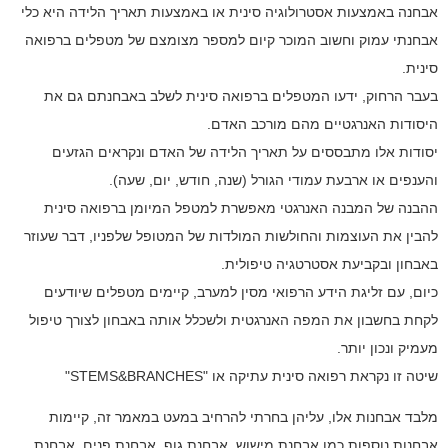
אבחנה באמצעות אסטרולוגיה סינית או באמצעות תאריך הלידה היא כלי
אבחנתי עמוק וחשוב המוכר קיום למספר מצומצם של מטפלים ברפואה
סינית.
בעבר הרחוק, ידעו המטפלים ברפואה סינית לשלב באבחנתם גם את
היסודות האנרגטיים מהם מורכב האדם.
יסודות אלו מתבססים על תאריך הלידה של האדם ונקראים הגזעים
והענפים או ארבעת עמודי הגורל (שנה, חודש, יום, שעה).
ההבנה של המבנה האנרגטי מאפשרת למטפל המיומן ברפואה סינית
להבין את העוצמות והחולשות המולדות של המטופל שלפניו, דבר שעוזר
באבחון ובקביעת אסטרטגיה טיפולית.
כיום, עם זליגת הידע הרפואי מסין למערב, קיימים מטפלים שיודעים
לקחת בחשבון את המפה האנרגטית ולשכלל אותה באבחון לצורך טיפול
מעמיק ונכון יותר.
שיטה זו נקראת רפואה סינית עתיקה או "STEMS&BRANCHES"
מלבד אבחנות אלו, עליהן בחרתי להרחיב במעט במאמר זה, קיימות
אבחנות נוספות כמו אבחנת מישוש, אבחנת גוף, אבחנת פנים, אבחנת